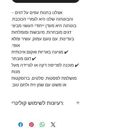
אצלנו בחנות עפים על דגים –
והבוטרגה שלנו היא לגמרי הכוכבת.
בוטרגה היא מעדן ייחודי העשוי מביצי
דגים מובחרות, מיובשות ומומלחות
בעדינות, עם טעם עמוק, עשיר ומלא
אופי.
✔️ מגיעה באריזת ואקום איכותית
✔️ דגם מובחר
✔️ מוכנה לפריסה דקה או לגרידה מעל
מנות
מושלמת לפסטות, סלטים, ברוסקטות
או פשוט עם שמן זית ולחם טוב.
רעיונות לשימוש קולינרי:
✨ לגרד מעל פסטה חמה עם שמן זית
✨ לשים פרוסות דקות על ברוסקטה
✨ לשדרג סלט עם גרידה עדינה