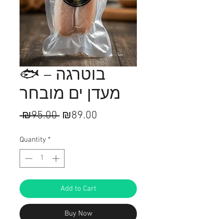
🐟 בוטרגה –
מעדן ים מובחר
Regular
Sale
 ₪95.00 
₪89.00
Price
Price
Quantity
*
Add to Cart
Buy Now