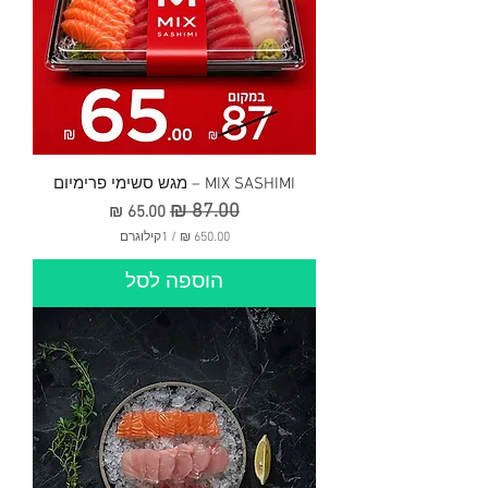
MIX SASHIMI – מגש סשימי פרימיום
מחיר רגיל
מחיר מבצע
/
1קילוגרם
6
הוספה לסל
5
0
.
0
0
₪
ל
-
1
ק