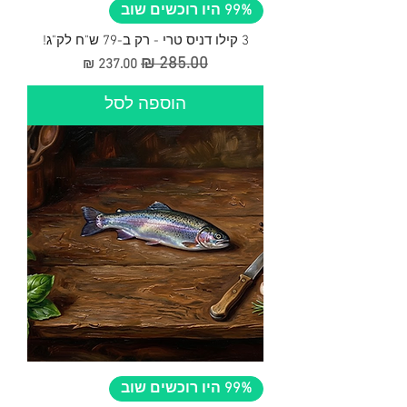
99% היו רוכשים שוב
3 קילו דניס טרי - רק ב-79 ש"ח לק"ג!
מחיר רגיל
מחיר מבצע
הוספה לסל
99% היו רוכשים שוב