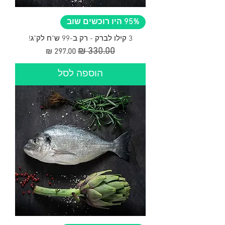
95% היו רוכשים שוב
3 קילו לברק - רק ב-99 ש"ח לק"ג!
מחיר רגיל
מחיר מבצע
הוספה לסל